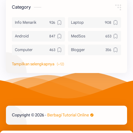
Category
Info Menarik
Laptop
Android
MedSos
Computer
Blogger
Komputer
Info Software
Printer
Epson
Canon
Berbagi Template
Content Placement
iPhone
2026
‧
Berbagi Tutorial Online
Copyright ©
CoralDraw
Windows OS
Jasa
Giveaway