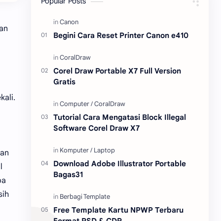
Popular Posts
Content Placement
iPhone
kan
Begini Cara Reset Printer Canon e410
CoralDraw
Windows OS
Jasa
Giveaway
Corel Draw Portable X7 Full Version
Gratis
kali.
Tutorial Cara Mengatasi Block Illegal
Software Corel Draw X7
aan
Download Adobe Illustrator Portable
l
Bagas31
ba
sih
Free Template Kartu NPWP Terbaru
Format PSD & CDR