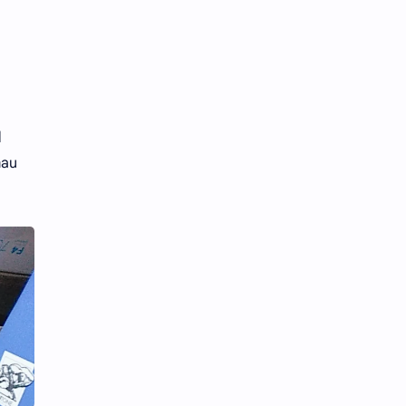
d
mau