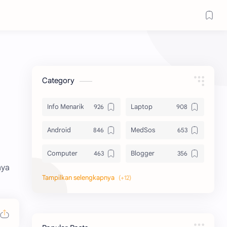
Category
Info Menarik
Laptop
Android
MedSos
Computer
Blogger
nya
Komputer
Info Software
Printer
Epson
Canon
Berbagi Template