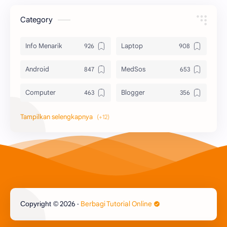
Category
Info Menarik
Laptop
Android
MedSos
Computer
Blogger
Komputer
Info Software
Printer
Epson
Canon
Berbagi Template
Content Placement
iPhone
2026
‧
Berbagi Tutorial Online
Copyright ©
CoralDraw
Windows OS