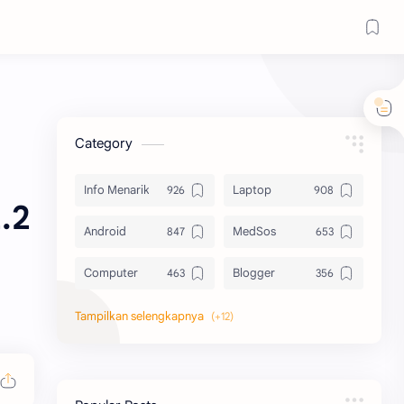
Category
Info Menarik
Laptop
.2
Android
MedSos
Computer
Blogger
Komputer
Info Software
Printer
Epson
Canon
Berbagi Template