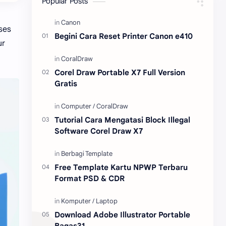
Popular Posts
Content Placement
iPhone
ses
Begini Cara Reset Printer Canon e410
ur
CoralDraw
Windows OS
Jasa
Giveaway
Corel Draw Portable X7 Full Version
Gratis
Tutorial Cara Mengatasi Block Illegal
Software Corel Draw X7
Free Template Kartu NPWP Terbaru
Format PSD & CDR
Download Adobe Illustrator Portable
Bagas31