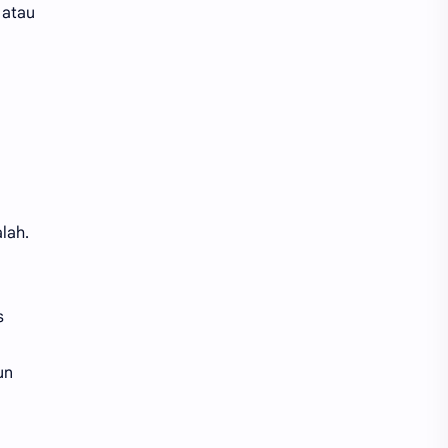
 atau
lah.
s
un