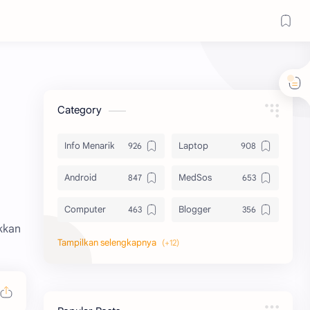
Category
Info Menarik
Laptop
Android
MedSos
Computer
Blogger
kkan
Komputer
Info Software
Printer
Epson
Canon
Berbagi Template