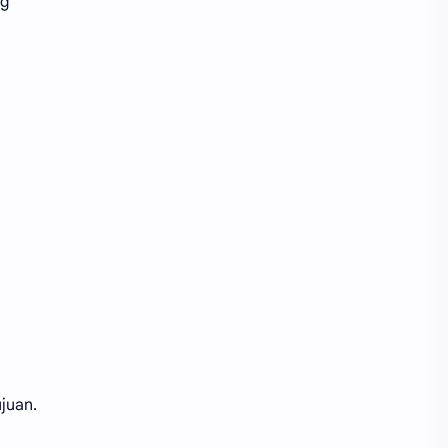
ng
juan.