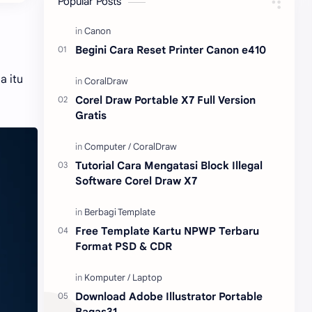
Popular Posts
Content Placement
iPhone
Begini Cara Reset Printer Canon e410
CoralDraw
Windows OS
a itu
Jasa
Giveaway
Corel Draw Portable X7 Full Version
Gratis
Tutorial Cara Mengatasi Block Illegal
Software Corel Draw X7
Free Template Kartu NPWP Terbaru
Format PSD & CDR
Download Adobe Illustrator Portable
Bagas31