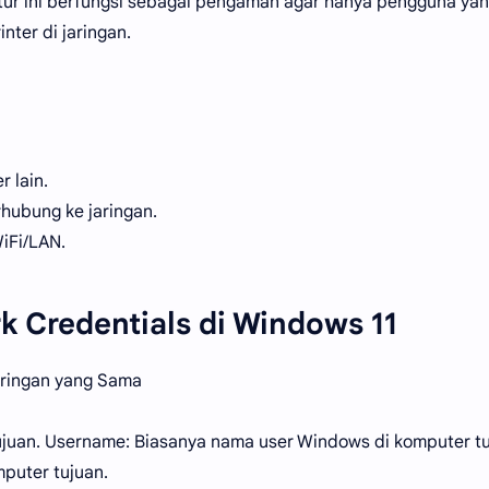
itur ini berfungsi sebagai pengaman agar hanya pengguna ya
nter di jaringan.
 lain.
rhubung ke jaringan.
WiFi/LAN.
 Credentials di Windows 11
aringan yang Sama
uan. Username: Biasanya nama user Windows di komputer tu
puter tujuan.