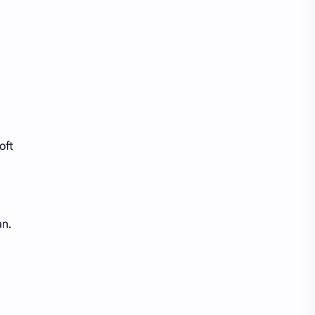
oft
an.