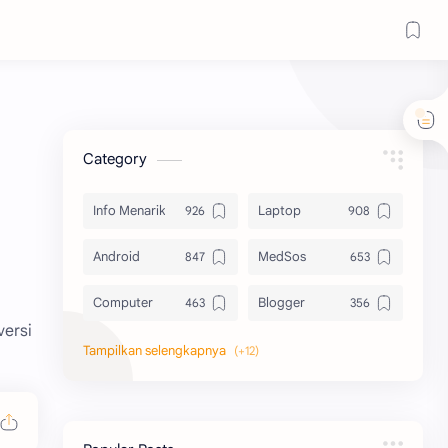
Category
Info Menarik
Laptop
Android
MedSos
Computer
Blogger
versi
Komputer
Info Software
Printer
Epson
Canon
Berbagi Template