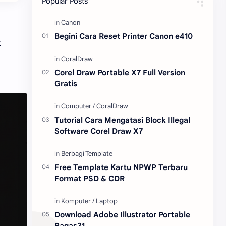
Popular Posts
Content Placement
iPhone
Begini Cara Reset Printer Canon e410
t
CoralDraw
Windows OS
Jasa
Giveaway
Corel Draw Portable X7 Full Version
Gratis
Tutorial Cara Mengatasi Block Illegal
Software Corel Draw X7
Free Template Kartu NPWP Terbaru
Format PSD & CDR
Download Adobe Illustrator Portable
Bagas31