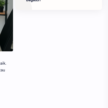
aik.
tau