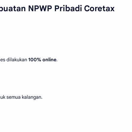
buatan NPWP Pribadi Coretax
ses dilakukan
100% online
.
ntuk semua kalangan.