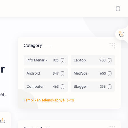
Category
Info Menarik
Laptop
r
Android
MedSos
Computer
Blogger
et,
Komputer
Info Software
Printer
Epson
Canon
Berbagi Template