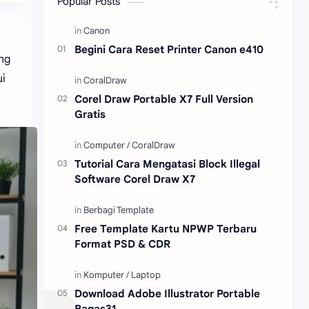
Popular Posts
Content Placement
iPhone
Begini Cara Reset Printer Canon e410
ng
CoralDraw
Windows OS
i
Jasa
Giveaway
Corel Draw Portable X7 Full Version
Gratis
Tutorial Cara Mengatasi Block Illegal
Software Corel Draw X7
Free Template Kartu NPWP Terbaru
Format PSD & CDR
Download Adobe Illustrator Portable
Bagas31