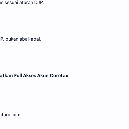
es sesuai aturan DJP.
JP
, bukan abal-abal.
tkan Full Akses Akun Coretax
.
tara lain: