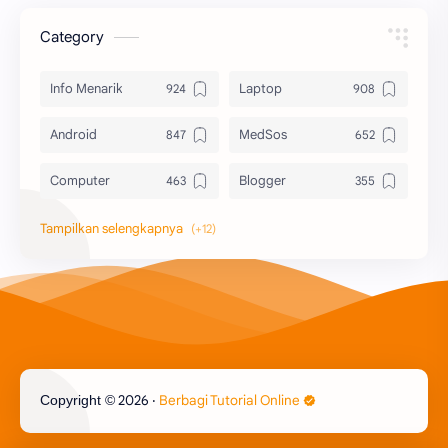
Category
Info Menarik
Laptop
Android
MedSos
Computer
Blogger
Komputer
Info Software
Printer
Epson
Canon
Berbagi Template
Content Placement
iPhone
2026
‧
Berbagi Tutorial Online
Copyright ©
CoralDraw
Windows OS