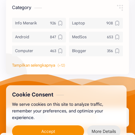
Category
Info Menarik
Laptop
Android
MedSos
Computer
Blogger
Komputer
Info Software
Printer
Epson
Canon
Berbagi Template
Cookie Consent
We serve cookies on this site to analyze traffic,
Content Placement
iPhone
remember your preferences, and optimize your
2026
‧
Berbagi Tutorial Online
Copyright ©
experience.
CoralDraw
Windows OS
Accept
More Details
Jasa
Giveaway