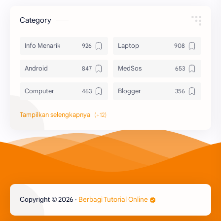
Category
Info Menarik
Laptop
Android
MedSos
Computer
Blogger
Komputer
Info Software
Printer
Epson
Canon
Berbagi Template
Content Placement
iPhone
2026
‧
Berbagi Tutorial Online
Copyright ©
CoralDraw
Windows OS