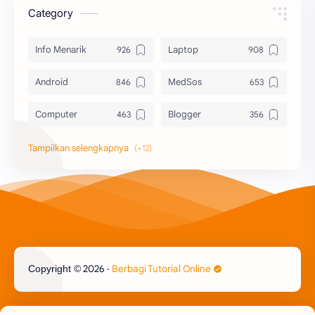
Category
Info Menarik
Laptop
Android
MedSos
Computer
Blogger
Komputer
Info Software
Printer
Epson
Canon
Berbagi Template
Content Placement
iPhone
2026
‧
Berbagi Tutorial Online
Copyright ©
CoralDraw
Windows OS
Jasa
Giveaway