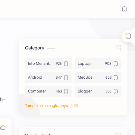
Category
Info Menarik
Laptop
Android
MedSos
Computer
Blogger
ah-
Komputer
Info Software
Printer
Epson
Canon
Berbagi Template