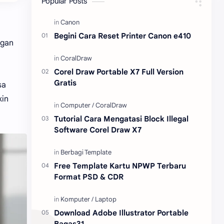
Popular Posts
Content Placement
iPhone
Begini Cara Reset Printer Canon e410
ngan
CoralDraw
Windows OS
Jasa
Giveaway
Corel Draw Portable X7 Full Version
Gratis
sa
kin
Tutorial Cara Mengatasi Block Illegal
Software Corel Draw X7
Free Template Kartu NPWP Terbaru
Format PSD & CDR
Download Adobe Illustrator Portable
Bagas31