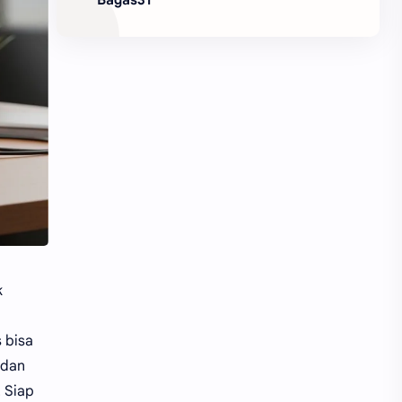
k
 bisa
 dan
. Siap