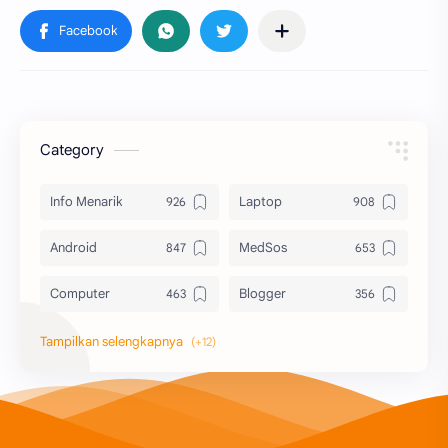
Category
Info Menarik
Laptop
Android
MedSos
Computer
Blogger
Komputer
Info Software
Printer
Epson
Canon
Berbagi Template