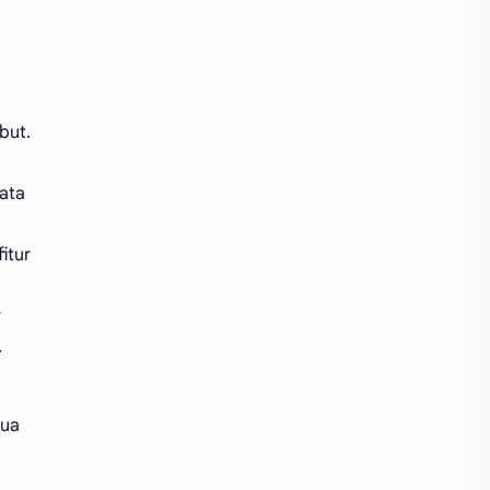
but.
Data
fitur
r
.
mua