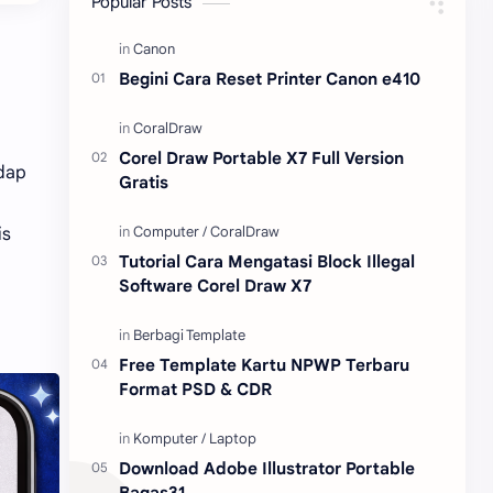
Popular Posts
Content Placement
iPhone
Begini Cara Reset Printer Canon e410
CoralDraw
Windows OS
Jasa
Giveaway
Corel Draw Portable X7 Full Version
adap
Gratis
is
Tutorial Cara Mengatasi Block Illegal
Software Corel Draw X7
Free Template Kartu NPWP Terbaru
Format PSD & CDR
Download Adobe Illustrator Portable
Bagas31