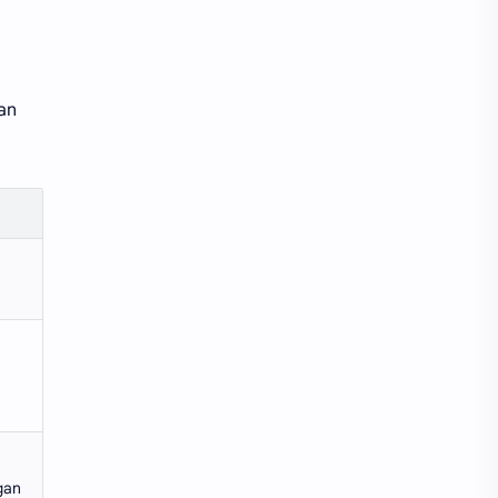
an
gan