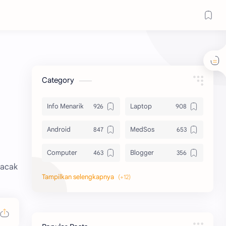
Category
Info Menarik
Laptop
Android
MedSos
Computer
Blogger
Lacak
Komputer
Info Software
Printer
Epson
Canon
Berbagi Template