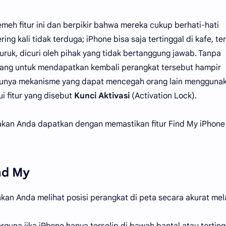
h fitur ini dan berpikir bahwa mereka cukup berhati-hati
ng kali tidak terduga; iPhone bisa saja tertinggal di kafe, te
uruk, dicuri oleh pihak yang tidak bertanggung jawab. Tanpa
uang untuk mendapatkan kembali perangkat tersebut hampir
u-satunya mekanisme yang dapat mencegah orang lain mengguna
i fitur yang disebut
Kunci Aktivasi
(Activation Lock).
 akan Anda dapatkan dengan memastikan fitur Find My iPhone
nd My
n Anda melihat posisi perangkat di peta secara akurat mela
guna jika iPhone hanya terselip di bawah bantal atau terting