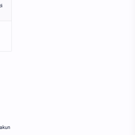
di
 akun