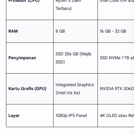
Prosesor (CPU)
Ryzen 5 (Gen
Intel Core i7/i9 
Terbaru)
RAM
8 GB
16 GB - 32 GB
SSD 256 GB (Wajib
Penyimpanan
SSD NVMe 1 TB at
SSD)
Integrated Graphics
Kartu Grafis (GPU)
NVIDIA RTX 3060/
(Intel Iris Xe)
Layar
1080p IPS Panel
4K OLED atau Ret