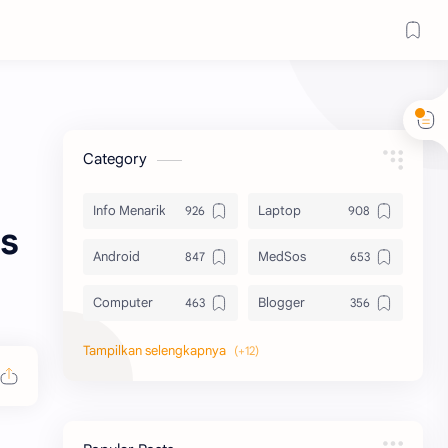
Category
Info Menarik
Laptop
us
Android
MedSos
Computer
Blogger
Komputer
Info Software
Printer
Epson
Canon
Berbagi Template