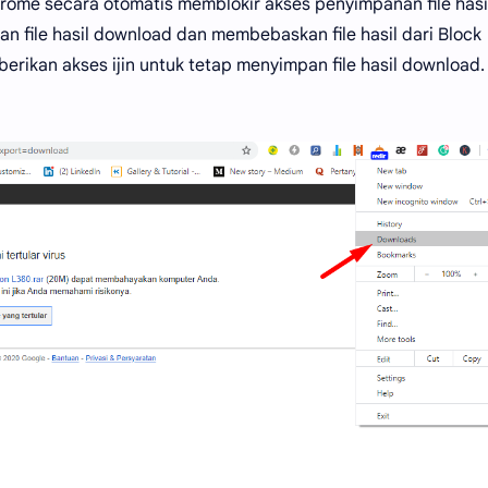
rome secara otomatis memblokir akses penyimpanan file hasi
n file hasil download dan membebaskan file hasil dari Block
rikan akses ijin untuk tetap menyimpan file hasil download.