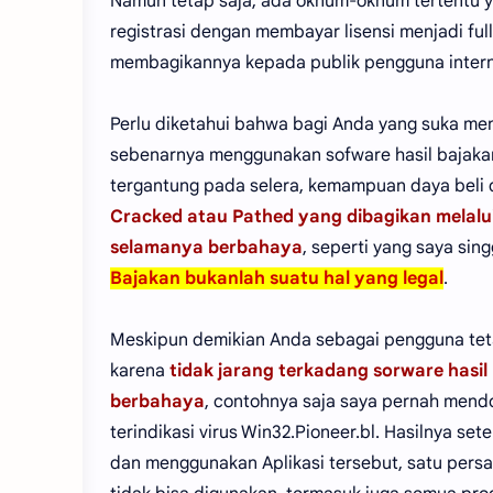
Namun tetap saja, ada oknum-oknum tertentu 
registrasi dengan membayar lisensi menjadi fu
membagikannya kepada publik pengguna intern
Perlu diketahui bahwa bagi Anda yang suka me
sebenarnya menggunakan sofware hasil bajakan
tergantung pada selera, kemampuan daya beli 
Cracked atau Pathed yang dibagikan melalui 
selamanya berbahaya
, seperti yang saya si
Bajakan bukanlah suatu hal yang legal
.
Meskipun demikian Anda sebagai pengguna tet
karena
tidak jarang terkadang sorware has
berbahaya
, contohnya saja saya pernah men
terindikasi virus Win32.Pioneer.bl. Hasilnya s
dan menggunakan Aplikasi tersebut, satu persat