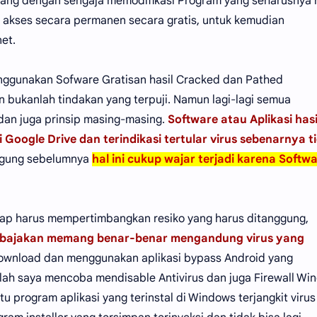
yang dengan sengaja memodifikasi Program yang seharusnya 
ll akses secara permanen secara gratis, untuk kemudian
et.
nggunakan Sofware Gratisan hasil Cracked dan Pathed
 bukanlah tindakan yang terpuji. Namun lagi-lagi semua
dan juga prinsip masing-masing.
Software atau Aplikasi hasi
Google Drive dan terindikasi tertular virus sebenarnya t
nggung sebelumnya
hal ini cukup wajar terjadi karena Softw
ap harus mempertimbangkan resiko yang harus ditanggung,
il bajakan memang benar-benar mengandung virus yang
download dan menggunakan aplikasi bypass Android yang
etelah saya mencoba mendisable Antivirus dan juga Firewall W
u program aplikasi yang terinstal di Windows terjangkit viru