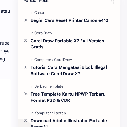
Popular Posts
 atau
Content Placement
iPhone
Begini Cara Reset Printer Canon e410
CoralDraw
Windows OS
Jasa
Giveaway
Corel Draw Portable X7 Full Version
 rupa
Gratis
rnya.
ang
Tutorial Cara Mengatasi Block Illegal
Software Corel Draw X7
Free Template Kartu NPWP Terbaru
Format PSD & CDR
Download Adobe Illustrator Portable
Bagas31