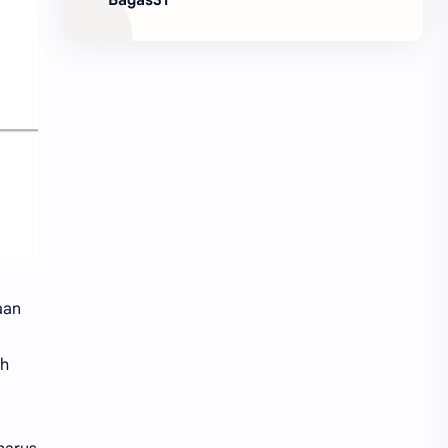
aan
eh