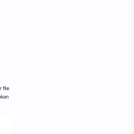
 file
hkan