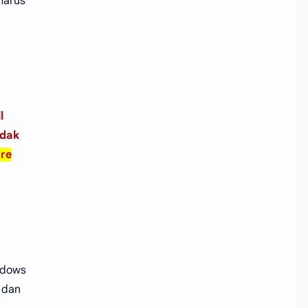
harus
l
idak
are
indows
s dan