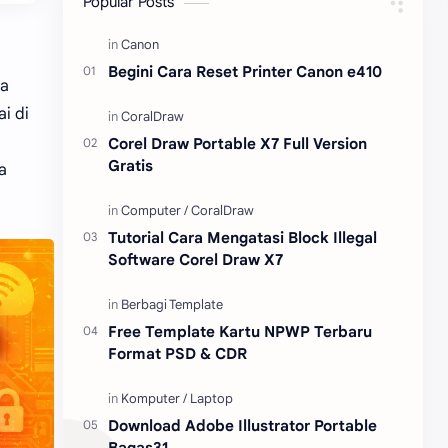
Popular Posts
Content Placement
iPhone
Begini Cara Reset Printer Canon e410
ta
CoralDraw
Windows OS
i di
Jasa
Giveaway
Corel Draw Portable X7 Full Version
Gratis
a
Tutorial Cara Mengatasi Block Illegal
Software Corel Draw X7
Free Template Kartu NPWP Terbaru
Format PSD & CDR
Download Adobe Illustrator Portable
Bagas31