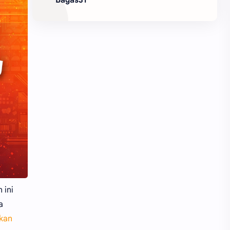
 ini
a
kan