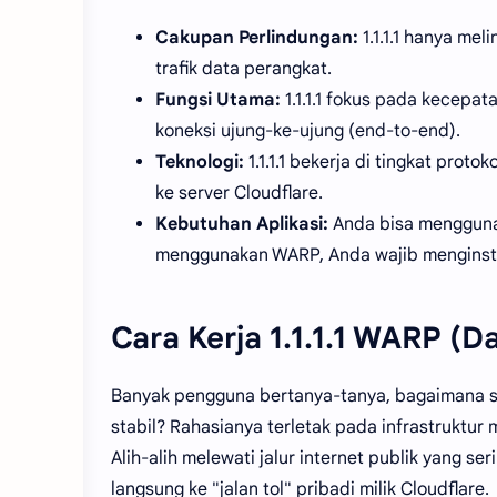
Cakupan Perlindungan:
1.1.1.1 hanya me
trafik data perangkat.
Fungsi Utama:
1.1.1.1 fokus pada kecepat
koneksi ujung-ke-ujung (end-to-end).
Teknologi:
1.1.1.1 bekerja di tingkat pro
ke server Cloudflare.
Kebutuhan Aplikasi:
Anda bisa menggunak
menggunakan WARP, Anda wajib menginstal
Cara Kerja 1.1.1.1 WARP (D
Banyak pengguna bertanya-tanya, bagaimana seb
stabil? Rahasianya terletak pada infrastruktur
Alih-alih melewati jalur internet publik yang s
langsung ke "jalan tol" pribadi milik Cloudflare.