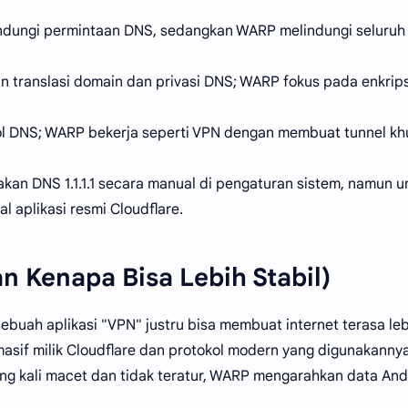
lindungi permintaan DNS, sedangkan WARP melindungi seluruh
an translasi domain dan privasi DNS; WARP fokus pada enkrips
tokol DNS; WARP bekerja seperti VPN dengan membuat tunnel k
an DNS 1.1.1.1 secara manual di pengaturan sistem, namun u
 aplikasi resmi Cloudflare.
an Kenapa Bisa Lebih Stabil)
uah aplikasi "VPN" justru bisa membuat internet terasa leb
 masif milik Cloudflare dan protokol modern yang digunakannya
ering kali macet dan tidak teratur, WARP mengarahkan data An