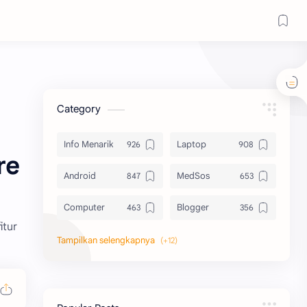
Category
Info Menarik
Laptop
re
Android
MedSos
Computer
Blogger
itur
Komputer
Info Software
Printer
Epson
Canon
Berbagi Template