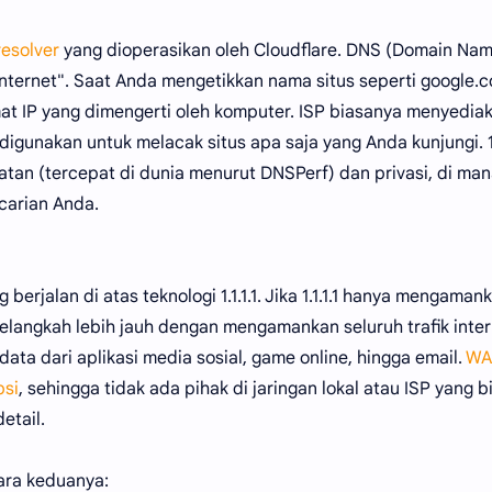
resolver
yang dioperasikan oleh Cloudflare. DNS (Domain Na
internet". Saat Anda mengetikkan nama situs seperti google.
t IP yang dimengerti oleh komputer. ISP biasanya menyedia
digunakan untuk melacak situs apa saja yang Anda kunjungi. 1.1
atan (tercepat di dunia menurut DNSPerf) dan privasi, di ma
ncarian Anda.
berjalan di atas teknologi 1.1.1.1. Jika 1.1.1.1 hanya mengaman
langkah lebih jauh dengan mengamankan seluruh trafik inter
ata dari aplikasi media sosial, game online, hingga email.
WA
psi
, sehingga tidak ada pihak di jaringan lokal atau ISP yang b
etail.
ara keduanya: