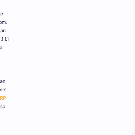
me
com,
kan
.1.1
na
kan
net
RP
isa