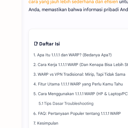
cara yang jauh lebih sederhana dan efisien
untu
Anda, memastikan bahwa informasi pribadi Anda
📑 Daftar Isi
1. Apa Itu 1.1.1.1 dan WARP? (Bedanya Apa?)
2. Cara Kerja 1.1.1.1 WARP (Dan Kenapa Bisa Lebih St
3. WARP vs VPN Tradisional: Mirip, Tapi Tidak Sama
4. Fitur Utama 1.1.1.1 WARP yang Perlu Kamu Tahu
5. Cara Menggunakan 1.1.1.1 WARP (HP & Laptop/PC
5.1 Tips Dasar Troubleshooting
6. FAQ: Pertanyaan Populer tentang 1.1.1.1 WARP
7. Kesimpulan