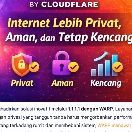
adirkan solusi inovatif melalui
1.1.1.1 dengan WARP
. Layanan
gan privasi yang tangguh tanpa harus mengorbankan perform
yang terkadang rumit dan membebani sistem,
WARP menawar