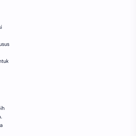
i
husus
ntuk
ih
.
da