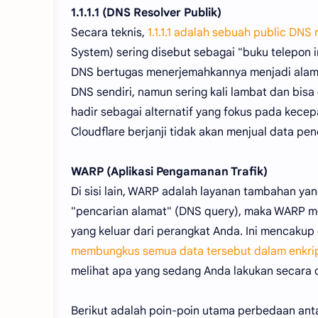
1.1.1.1 (DNS Resolver Publik)
Secara teknis,
1.1.1.1 adalah sebuah public DNS 
System) sering disebut sebagai "buku telepon 
DNS bertugas menerjemahkannya menjadi alama
DNS sendiri, namun sering kali lambat dan bisa 
hadir sebagai alternatif yang fokus pada kecep
Cloudflare berjanji tidak akan menjual data pe
WARP (Aplikasi Pengamanan Trafik)
Di sisi lain, WARP adalah layanan tambahan yang 
"pencarian alamat" (DNS query), maka WARP me
yang keluar dari perangkat Anda. Ini mencakup d
membungkus semua data tersebut dalam enkri
melihat apa yang sedang Anda lakukan secara d
Berikut adalah poin-poin utama perbedaan ant