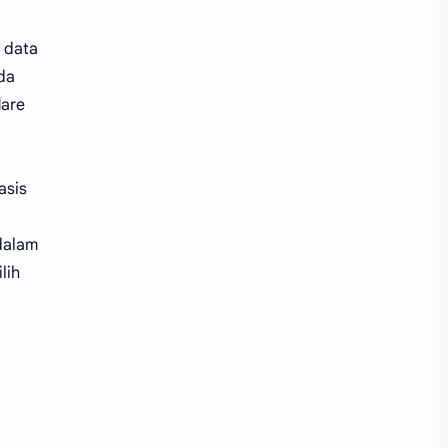
 data
nda
lare
asis
 dalam
lih