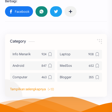
Category
Info Menarik
Laptop
Android
MedSos
Computer
Blogger
Komputer
Info Software
Printer
Epson
Canon
Berbagi Template