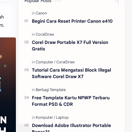
Popular Posts
Content Placement
iPhone
ah
Begini Cara Reset Printer Canon e410
em.
CoralDraw
Windows OS
Jasa
Giveaway
Corel Draw Portable X7 Full Version
Gratis
Tutorial Cara Mengatasi Block Illegal
Software Corel Draw X7
Free Template Kartu NPWP Terbaru
Format PSD & CDR
Download Adobe Illustrator Portable
Bagas31