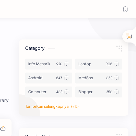
Category
Info Menarik
Laptop
Android
MedSos
Computer
Blogger
rary
Komputer
Info Software
Printer
Epson
Canon
Berbagi Template