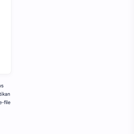
ws
tikan
-file