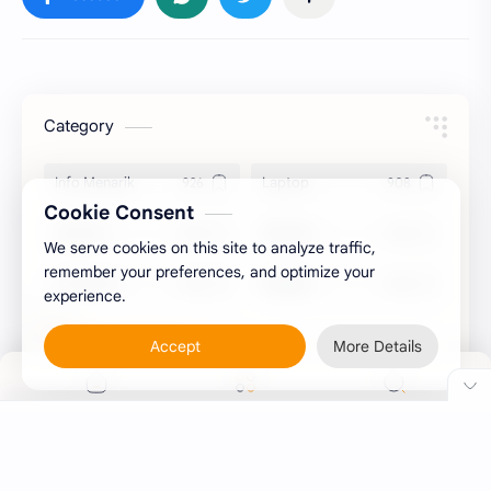
Category
Info Menarik
Laptop
Cookie Consent
Android
MedSos
We serve cookies on this site to analyze traffic,
remember your preferences, and optimize your
Computer
Blogger
experience.
Komputer
Info Software
Accept
More Details
Printer
Epson
Canon
Berbagi Template
Content Placement
iPhone