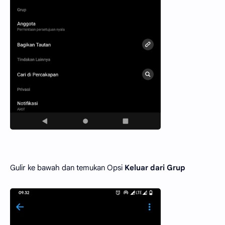
Gulir ke bawah dan temukan Opsi
Keluar dari Grup