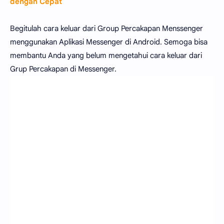
dengan Cepat
Begitulah cara keluar dari Group Percakapan Menssenger
menggunakan Aplikasi Messenger di Android. Semoga bisa
membantu Anda yang belum mengetahui cara keluar dari
Grup Percakapan di Messenger.