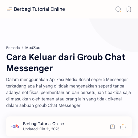
Berbagi Tutorial Online
MedSos
Beranda
Cara Keluar dari Groub Chat
Messenger
Dalam menggunakan Aplikasi Media Sosial seperti Messenger
terkadang ada hal yang di tidak mengenakkan seperti tanpa
adanya notifikasi pemberitahuan dan persetujuan tiba-tiba saja
di masukkan oleh teman atau orang lain yang tidak dikenal
dalam sebuah groub Chat Messenger