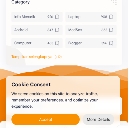
Category
Info Menarik
Laptop
Android
MedSos
Computer
Blogger
Komputer
Info Software
Printer
Epson
Canon
Berbagi Template
Cookie Consent
We serve cookies on this site to analyze traffic,
Content Placement
iPhone
remember your preferences, and optimize your
2026
‧
Berbagi Tutorial Online
Copyright ©
experience.
CoralDraw
Windows OS
Accept
More Details
Jasa
Giveaway