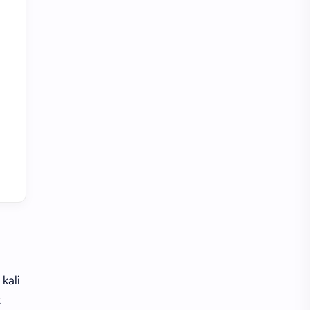
kali
k