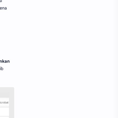
si
rena
ankan
ib