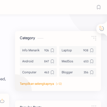
Category
Info Menarik
Laptop
Android
MedSos
Computer
Blogger
oad,
Komputer
Info Software
Printer
Epson
Canon
Berbagi Template