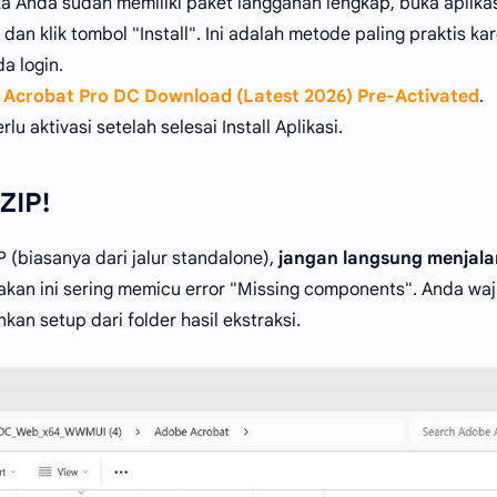
a Anda sudah memiliki paket langganan lengkap, buka aplika
 dan klik tombol "Install". Ini adalah metode paling praktis ka
a login.
Acrobat Pro DC Download (Latest 2026) Pre-Activated
.
u aktivasi setelah selesai Install Aplikasi.
ZIP!
 (biasanya dari jalur standalone),
jangan langsung menjal
dakan ini sering memicu error "Missing components". Anda waj
ankan setup dari folder hasil ekstraksi.