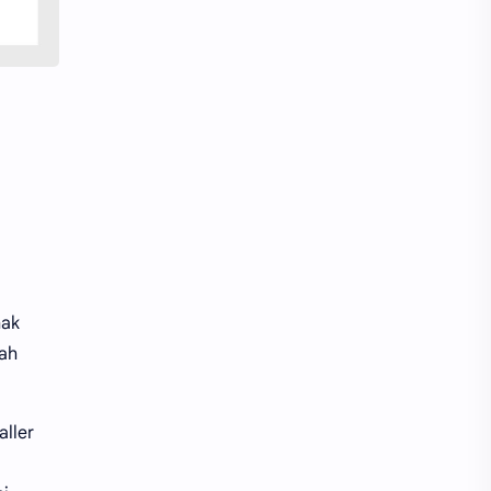
)
hak
lah
aller