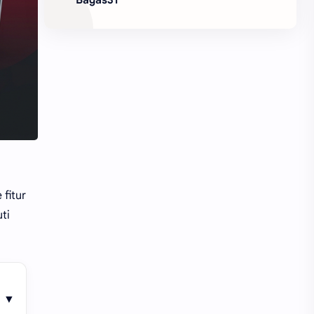
fitur
ti
▼