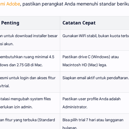
esmi Adobe
, pastikan perangkat Anda memenuhi standar beriku
 Penting
Catatan Cepat
n untuk download installer besar
Gunakan WiFi stabil, bukan kuota terb
si akun.
embutuhkan ruang minimal 4.5
Pastikan drive C (Windows) atau
dows dan 2.75 GB di Mac.
Macintosh HD (Mac) lega.
resmi untuk login dan akses fitur
Siapkan email aktif untuk pendaftaran.
trial.
stalasi mengubah system files
Pastikan user profile Anda adalah
rlukan izin admin.
Administrator.
n fitur yang terbuka (Standard
Bisa pilih trial 7 hari atau langganan
bulanan.