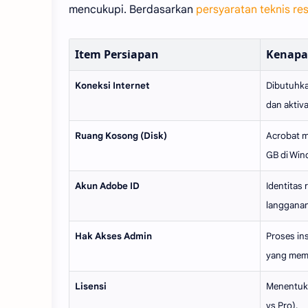
mencukupi. Berdasarkan
persyaratan teknis r
Item Persiapan
Kenapa
Koneksi Internet
Dibutuhka
dan aktiva
Ruang Kosong (Disk)
Acrobat m
GB di Win
Akun Adobe ID
Identitas 
langganan/
Hak Akses Admin
Proses in
yang meme
Lisensi
Menentuka
vs Pro).