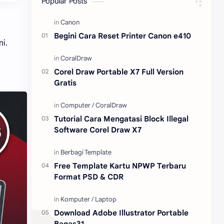
Popular Posts
Content Placement
iPhone
Begini Cara Reset Printer Canon e410
ni.
CoralDraw
Windows OS
Jasa
Giveaway
Corel Draw Portable X7 Full Version
Gratis
Tutorial Cara Mengatasi Block Illegal
Software Corel Draw X7
Free Template Kartu NPWP Terbaru
Format PSD & CDR
Download Adobe Illustrator Portable
Bagas31