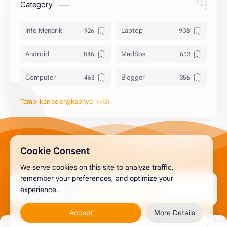
Category
Info Menarik
Laptop
Android
MedSos
Computer
Blogger
Komputer
Info Software
Printer
Epson
Canon
Berbagi Template
Cookie Consent
We serve cookies on this site to analyze traffic,
Content Placement
iPhone
remember your preferences, and optimize your
2026
‧
Berbagi Tutorial Online
experience.
Copyright ©
CoralDraw
Windows OS
Accept
More Details
Jasa
Giveaway